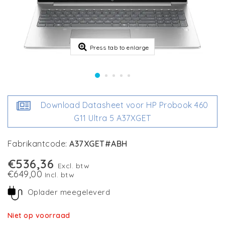
Press tab to enlarge
Download Datasheet voor HP Probook 460
G11 Ultra 5 A37XGET
Fabrikantcode:
A37XGET#ABH
€536,36
Excl. btw
€649,00
Incl. btw
Oplader meegeleverd
Niet op voorraad