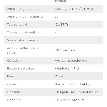
combo
Aansluitingen video:
DisplayPort 1.4 / HDMI 2.1
Aansluitingen ethernet:
Ja
Toetsenbord:
QWERTY
Toetsenbord verlicht:
-
Vingerafdruksensor:
Ja
Accu / Batterij duur
HP Long Life
(max):
Oplader:
Wordt meegeleverd
Besturingssysteem:
Windows 11 Pro
Kleur:
Zilver
Gewicht:
Startend vanaf 1.74 kg
Garantie:
HP 1 jaar Pick up and return
Conditie:
HP Renew
product