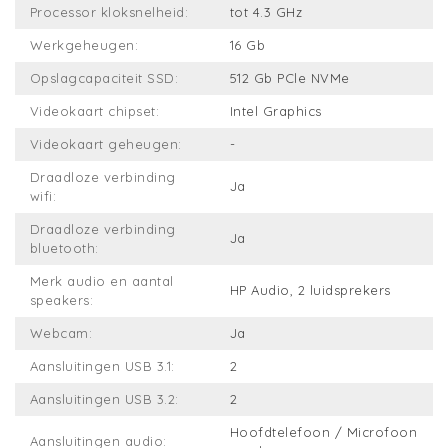
Processor kloksnelheid:
tot 4.3 GHz
Werkgeheugen:
16 Gb
Opslagcapaciteit SSD:
512 Gb PCle NVMe
Videokaart chipset:
Intel Graphics
Videokaart geheugen:
-
Draadloze verbinding
Ja
wifi:
Draadloze verbinding
Ja
bluetooth:
Merk audio en aantal
HP Audio, 2 luidsprekers
speakers:
Webcam:
Ja
Aansluitingen USB 3.1:
2
Aansluitingen USB 3.2:
2
Hoofdtelefoon / Microfoon
Aansluitingen audio: