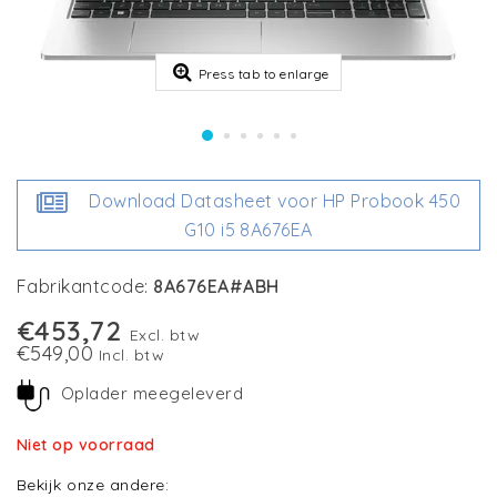
Press tab to enlarge
Download Datasheet voor HP Probook 450
G10 i5 8A676EA
Fabrikantcode:
8A676EA#ABH
€453,72
Excl. btw
€549,00
Incl. btw
Oplader meegeleverd
Niet op voorraad
Bekijk onze andere: