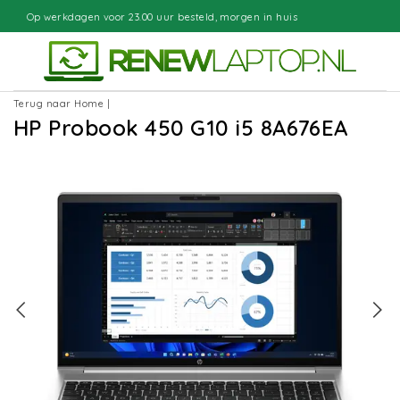
3.00 uur besteld, morgen in huis
Gra
Terug naar Home
|
HP Probook 450 G10 i5 8A676EA