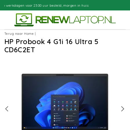
uur besteld, morgen in huis
Gratis b
Terug naar Home
|
HP Probook 4 G1i 16 Ultra 5
CD6C2ET