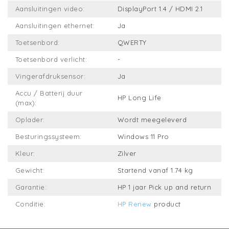
Aansluitingen video:
DisplayPort 1.4 / HDMI 2.1
Aansluitingen ethernet:
Ja
Toetsenbord:
QWERTY
Toetsenbord verlicht:
-
Vingerafdruksensor:
Ja
Accu / Batterij duur
HP Long Life
(max):
Oplader:
Wordt meegeleverd
Besturingssysteem:
Windows 11 Pro
Kleur:
Zilver
Gewicht:
Startend vanaf 1.74 kg
Garantie:
HP 1 jaar Pick up and return
Conditie:
HP Renew
product