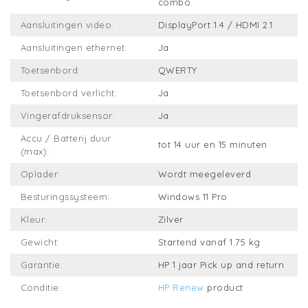
combo
Aansluitingen video:
DisplayPort 1.4 / HDMI 2.1
Aansluitingen ethernet:
Ja
Toetsenbord:
QWERTY
Toetsenbord verlicht:
Ja
Vingerafdruksensor:
Ja
Accu / Batterij duur
tot 14 uur en 15 minuten
(max):
Oplader:
Wordt meegeleverd
Besturingssysteem:
Windows 11 Pro
Kleur:
Zilver
Gewicht:
Startend vanaf 1.75 kg
Garantie:
HP 1 jaar Pick up and return
Conditie:
HP Renew
product