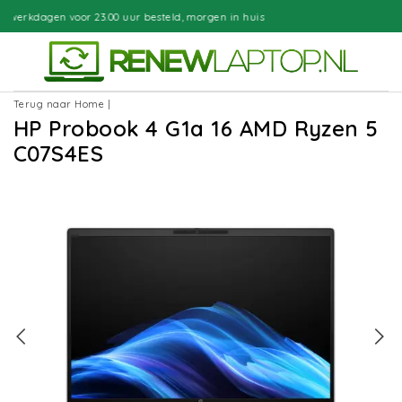
ur besteld, morgen in huis
Gratis be
Terug naar Home
|
HP Probook 4 G1a 16 AMD Ryzen 5
C07S4ES