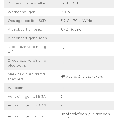
Processor kloksnelheid:
tot 4.9 GHz
Werkgeheugen:
16 Gb
Opslagcapaciteit SSD:
512 Gb PCle NVMe
Videokaart chipset:
AMD Radeon
Videokaart geheugen:
-
Draadloze verbinding
Ja
wifi:
Draadloze verbinding
Ja
bluetooth:
Merk audio en aantal
HP Audio, 2 luidsprekers
speakers:
Webcam:
Ja
Aansluitingen USB 3.1:
2
Aansluitingen USB 3.2:
2
Hoofdtelefoon / Microfoon
Aansluitingen audio: