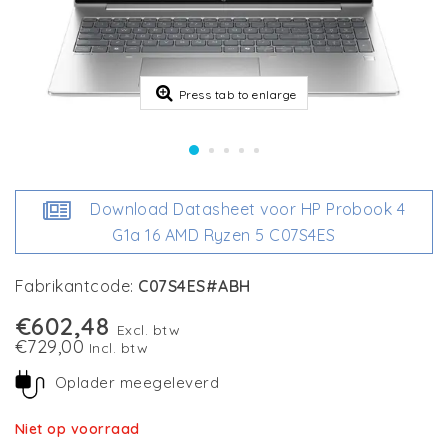
Press tab to enlarge
Download Datasheet voor HP Probook 4
G1a 16 AMD Ryzen 5 C07S4ES
Fabrikantcode:
C07S4ES#ABH
€602,48
Excl. btw
€729,00
Incl. btw
Oplader meegeleverd
Niet op voorraad