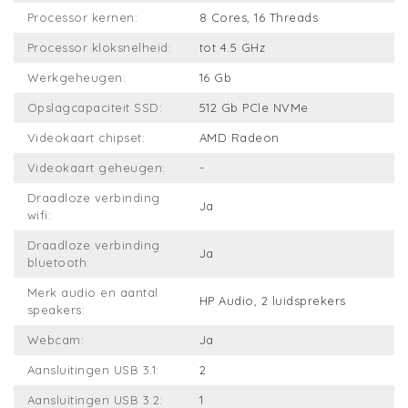
Processor kernen:
8 Cores, 16 Threads
Processor kloksnelheid:
tot 4.5 GHz
Werkgeheugen:
16 Gb
Opslagcapaciteit SSD:
512 Gb PCle NVMe
Videokaart chipset:
AMD Radeon
Videokaart geheugen:
-
Draadloze verbinding
Ja
wifi:
Draadloze verbinding
Ja
bluetooth:
Merk audio en aantal
HP Audio, 2 luidsprekers
speakers:
Webcam:
Ja
Aansluitingen USB 3.1:
2
Aansluitingen USB 3.2:
1