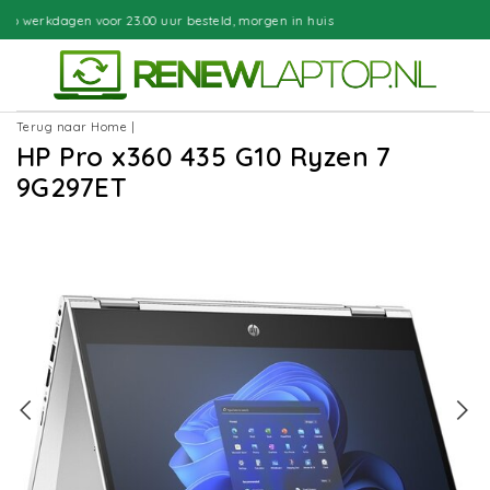
ur besteld, morgen in huis
Gratis be
Terug naar Home
|
HP Pro x360 435 G10 Ryzen 7
9G297ET