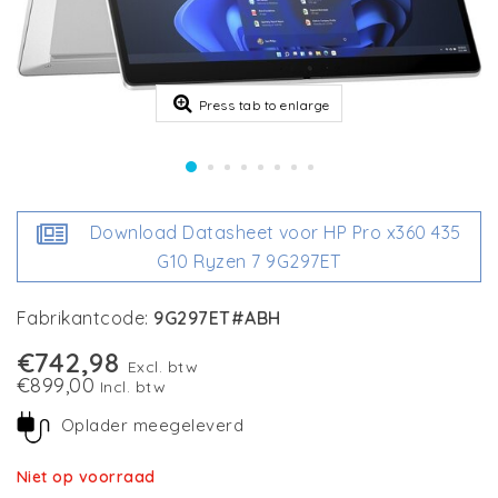
Press tab to enlarge
Download Datasheet voor HP Pro x360 435
G10 Ryzen 7 9G297ET
Fabrikantcode:
9G297ET#ABH
€742,98
Excl. btw
€899,00
Incl. btw
Oplader meegeleverd
Niet op voorraad