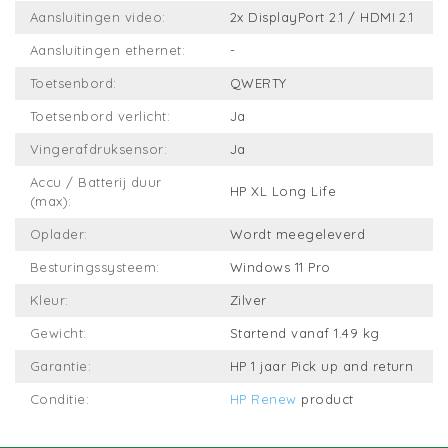
Aansluitingen video:
2x DisplayPort 2.1 / HDMI 2.1
Aansluitingen ethernet:
-
Toetsenbord:
QWERTY
Toetsenbord verlicht:
Ja
Vingerafdruksensor:
Ja
Accu / Batterij duur
HP XL Long Life
(max):
Oplader:
Wordt meegeleverd
Besturingssysteem:
Windows 11 Pro
Kleur:
Zilver
Gewicht:
Startend vanaf 1.49 kg
Garantie:
HP 1 jaar Pick up and return
Conditie:
HP Renew
product