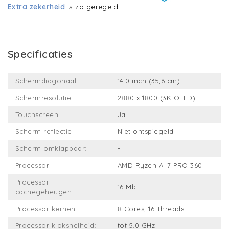
Extra zekerheid
is zo geregeld!
Specificaties
Schermdiagonaal:
14.0 inch (35,6 cm)
Schermresolutie:
2880 x 1800 (3K OLED)
Touchscreen:
Ja
Scherm reflectie:
Niet ontspiegeld
Scherm omklapbaar:
-
Processor:
AMD Ryzen AI 7 PRO 360
Processor
16 Mb
cachegeheugen:
Processor kernen:
8 Cores, 16 Threads
Processor kloksnelheid:
tot 5.0 GHz