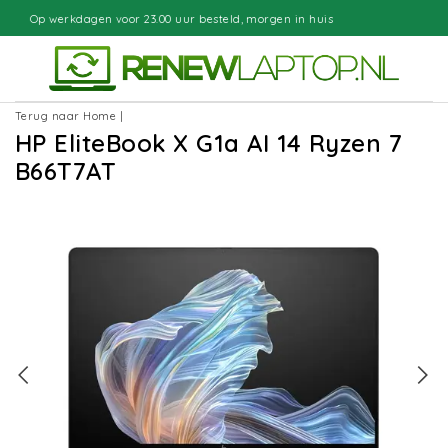
3.00 uur besteld, morgen in huis
Gra
Terug naar Home
|
HP EliteBook X G1a AI 14 Ryzen 7
B66T7AT