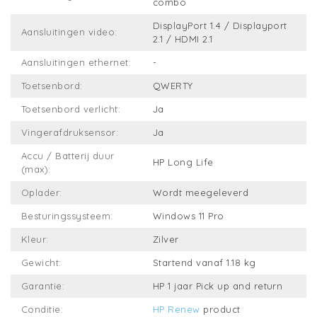
combo
DisplayPort 1.4 / Displayport
Aansluitingen video:
2.1 / HDMI 2.1
Aansluitingen ethernet:
-
Toetsenbord:
QWERTY
Toetsenbord verlicht:
Ja
Vingerafdruksensor:
Ja
Accu / Batterij duur
HP Long Life
(max):
Oplader:
Wordt meegeleverd
Besturingssysteem:
Windows 11 Pro
Kleur:
Zilver
Gewicht:
Startend vanaf 1.18 kg
Garantie:
HP 1 jaar Pick up and return
Conditie:
HP Renew
product