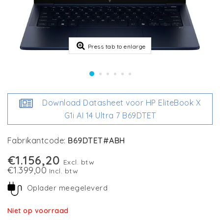
Press tab to enlarge
Download Datasheet voor HP EliteBook X
G1i AI 14 Ultra 7 B69DTET
Fabrikantcode:
B69DTET#ABH
€1.156,20
Excl. btw
€1.399,00
Incl. btw
Oplader meegeleverd
Niet op voorraad