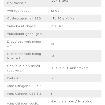
tot 4.8 GHz
kloksnelheid:
Werkgeheugen:
32 Gb
Opslagcapaciteit SSD:
1 Tb PCle NVMe
Videokaart chipset:
Intel Arc
Videokaart geheugen:
-
Draadloze verbinding
Ja
wifi:
Draadloze verbinding
Ja
bluetooth:
Merk audio en aantal
HP Audio, 4 luidsprekers
speakers:
Webcam:
Ja
Aansluitingen USB 3.1:
1
Aansluitingen USB 3.2:
3
Hoofdtelefoon / Microfoon
Aansluitingen audio: