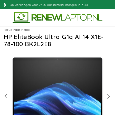
3.00 uur besteld, morgen in huis
Gra
Terug naar Home
|
HP EliteBook Ultra G1q AI 14 X1E-
78-100 BK2L2E8