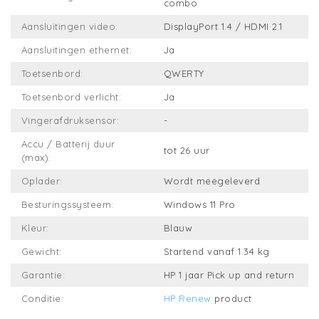
combo
Aansluitingen video:
DisplayPort 1.4 / HDMI 2.1
Aansluitingen ethernet:
Ja
Toetsenbord:
QWERTY
Toetsenbord verlicht:
Ja
Vingerafdruksensor:
-
Accu / Batterij duur
tot 26 uur
(max):
Oplader:
Wordt meegeleverd
Besturingssysteem:
Windows 11 Pro
Kleur:
Blauw
Gewicht:
Startend vanaf 1.34 kg
Garantie:
HP 1 jaar Pick up and return
Conditie:
HP Renew
product