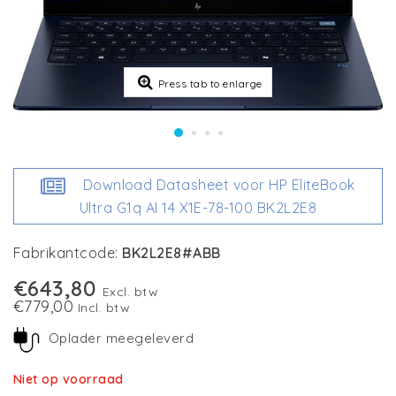
Press tab to enlarge
Download Datasheet voor HP EliteBook
Ultra G1q AI 14 X1E-78-100 BK2L2E8
Fabrikantcode:
BK2L2E8#ABB
€643,80
Excl. btw
€779,00
Incl. btw
Oplader meegeleverd
Niet op voorraad