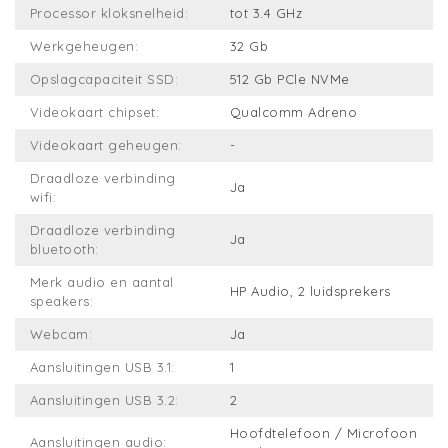
Processor kloksnelheid:
tot 3.4 GHz
Werkgeheugen:
32 Gb
Opslagcapaciteit SSD:
512 Gb PCle NVMe
Videokaart chipset:
Qualcomm Adreno
Videokaart geheugen:
-
Draadloze verbinding
Ja
wifi:
Draadloze verbinding
Ja
bluetooth:
Merk audio en aantal
HP Audio, 2 luidsprekers
speakers:
Webcam:
Ja
Aansluitingen USB 3.1:
1
Aansluitingen USB 3.2:
2
Hoofdtelefoon / Microfoon
Aansluitingen audio: