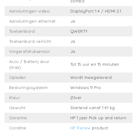
combo
Aansluitingen video:
DisplayPort 1.4 / HDMI 2.1
Aansluitingen ethernet:
Ja
Toetsenbord:
QWERTY
Toetsenbord verlicht:
Ja
Vingerafdruksensor:
Ja
Accu / Batterij duur
Tot 15 uur en 15 minuten
(max):
Oplader:
Wordt meegeleverd
Besturingssysteem:
Windows 11 Pro
Kleur:
Zilver
Gewicht:
Startend vanaf 1.41 kg
Garantie:
HP 1 jaar Pick up and return
Conditie:
HP Renew
product