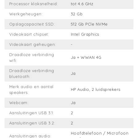
Processor kloksnelheid:
tot 4.6 GHz
Werkgeheugen:
32 Gb
Opslagcapaciteit SSD:
512 Gb PCle NVMe
Videokaart chipset:
Intel Graphics
Videokaart geheugen:
-
Draadloze verbinding
Ja + WWAN 4G
wifi:
Draadloze verbinding
Ja
bluetooth:
Merk audio en aantal
HP Audio, 2 luidsprekers
speakers:
Webcam:
Ja
Aansluitingen USB 3.1:
2
Aansluitingen USB 3.2:
2
Hoofdtelefoon / Microfoon
Aansluitingen audio: