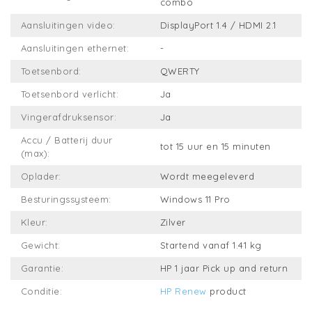
combo
Aansluitingen video:
DisplayPort 1.4 / HDMI 2.1
Aansluitingen ethernet:
-
Toetsenbord:
QWERTY
Toetsenbord verlicht:
Ja
Vingerafdruksensor:
Ja
Accu / Batterij duur
tot 15 uur en 15 minuten
(max):
Oplader:
Wordt meegeleverd
Besturingssysteem:
Windows 11 Pro
Kleur:
Zilver
Gewicht:
Startend vanaf 1.41 kg
Garantie:
HP 1 jaar Pick up and return
Conditie:
HP Renew
product