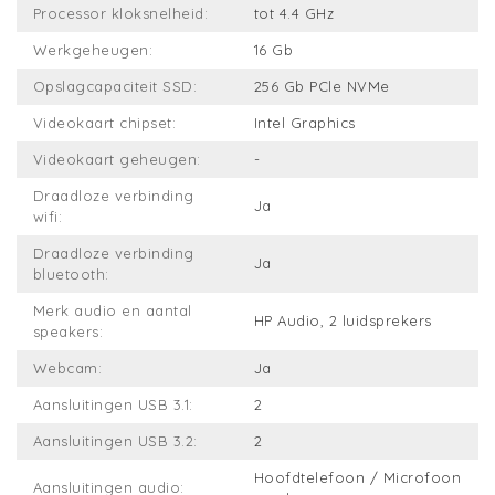
Processor kloksnelheid:
tot 4.4 GHz
Werkgeheugen:
16 Gb
Opslagcapaciteit SSD:
256 Gb PCle NVMe
Videokaart chipset:
Intel Graphics
Videokaart geheugen:
-
Draadloze verbinding
Ja
wifi:
Draadloze verbinding
Ja
bluetooth:
Merk audio en aantal
HP Audio, 2 luidsprekers
speakers:
Webcam:
Ja
Aansluitingen USB 3.1:
2
Aansluitingen USB 3.2:
2
Hoofdtelefoon / Microfoon
Aansluitingen audio: