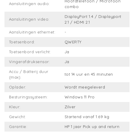
Hoofdtelefoon / Microfoon
Aansluitingen audio:
combo
DisplayPort 1.4 / Displayport
Aansluitingen video:
2.1 / HDMI 2.1
Aansluitingen ethernet:
-
Toetsenbord:
QWERTY
Toetsenbord verlicht:
Ja
Vingerafdruksensor:
Ja
Accu / Batterij duur
tot 14 uur en 45 minuten
(max):
Oplader:
Wordt meegeleverd
Besturingssysteem:
Windows 11 Pro
Kleur:
Zilver
Gewicht:
Startend vanaf 1.69 kg
Garantie:
HP 1 jaar Pick up and return