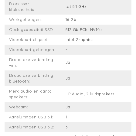
Processor
tot 5.1 GHz
kloksnelheid:
Werkgeheugen:
16 Gb
Opslagcapaciteit SSD:
512 Gb PCle NVMe
Videokaart chipset:
Intel Graphics
Videokaart geheugen:
-
Draadloze verbinding
Ja
wifi:
Draadloze verbinding
Ja
bluetooth:
Merk audio en aantal
HP Audio, 2 luidsprekers
speakers:
Webcam:
Ja
Aansluitingen USB 3.1:
1
Aansluitingen USB 3.2:
3