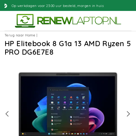
3.00 uur besteld, morgen in huis
Gra
Terug naar Home
|
HP Elitebook 8 G1a 13 AMD Ryzen 5
PRO DG6E7E8