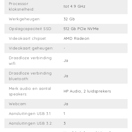
Processor
tot 4.9 GHz
kloksnelheid:
Werkgeheugen:
32 Gb
Opslagcapaciteit SSD:
512 Gb PCle NVMe
Videokaart chipset:
AMD Radeon
Videokaart geheugen:
-
Draadloze verbinding
Ja
wifi:
Draadloze verbinding
Ja
bluetooth:
Merk audio en aantal
HP Audio, 2 luidsprekers
speakers:
Webcam:
Ja
Aansluitingen USB 3.1:
1
Aansluitingen USB 3.2:
3