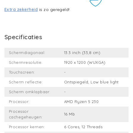
Extra zekerheid
is zo geregeld!
Specificaties
Schermdiagonaal:
13.3 inch (33,8 cm)
Schermresolutie:
1920 x 1200 (WUXGA)
Touchscreen:
-
Scherm reflectie:
Ontspiegeld, Low blue light
Scherm omklapbaar:
-
Processor:
AMD Ryzen 5 230
Processor
16 Mb
cachegeheugen:
Processor kernen:
6 Cores, 12 Threads