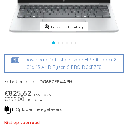
Press tab to enlarge
Download Datasheet voor HP Elitebook 8
G1a 13 AMD Ryzen 5 PRO DG6E7E8
Fabrikantcode:
DG6E7E8#ABH
€825,62
Excl. btw
€999,00
Incl. btw
Oplader meegeleverd
Niet op voorraad