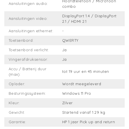
Hoofdtelefoon / Microfoon
Aansluitingen audio:
combo
DisplayPort 1.4 / DisplayPort
Aansluitingen video:
2.1 / HDMI 2.1
Aansluitingen ethernet:
-
Toetsenbord:
QWERTY
Toetsenbord verlicht:
Ja
Vingerafdruksensor:
Ja
Accu / Batterij duur
tot 19 uur en 45 minuten
(max):
Oplader:
Wordt meegeleverd
Besturingssysteem:
Windows 11 Pro
Kleur:
Zilver
Gewicht:
Startend vanaf 1.29 kg
Garantie:
HP 1 jaar Pick up and return