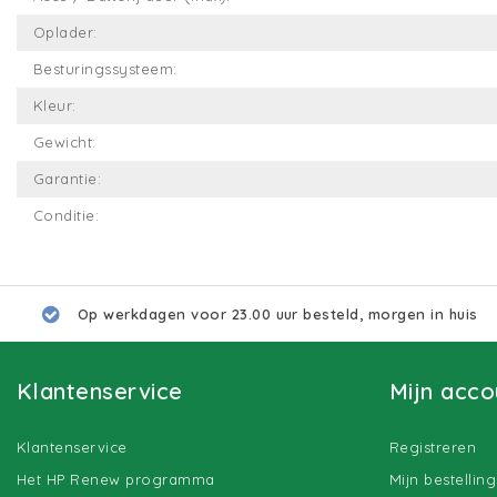
Oplader:
Besturingssysteem:
Kleur:
Gewicht:
Garantie:
Conditie:
Op werkdagen voor 23.00 uur besteld, morgen in huis
Klantenservice
Mijn acco
Klantenservice
Registreren
Het HP Renew programma
Mijn bestellin