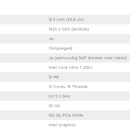
13.3 inch (33,8 cm)
1920 x 1200 (WUXGA)
Ja
Ontspiegeld
Ja (eenvoudig 360° draaien naar tablet)
Intel Core Ultra 7 255U
12 Mb
12 Cores, 14 Threads
tot 5.2 GHz
32 Gb
512 Gb PCle NVMe
Intel Graphics