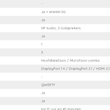
-
Ja + WWAN 5G
Ja
HP Audio, 2 luidsprekers
Ja
1
3
Hoofdtelefoon / Microfoon combo
DisplayPort 1.4 / DisplayPort 2.1 / HDMI 2.1
-
QWERTY
Ja
Ja
tot 17 uur en 45 minuten