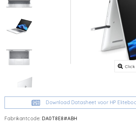
Click
Download Datasheet voor HP Elitebook 
Fabrikantcode:
DA0T8E8#ABH