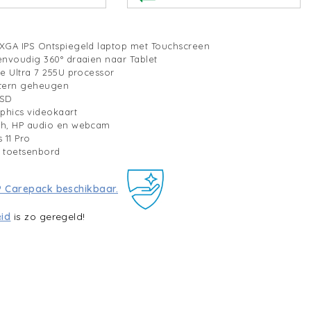
UXGA IPS Ontspiegeld laptop met Touchscreen
envoudig 360° draaien naar Tablet
re Ultra 7 255U processor
ntern geheugen
SSD
aphics videokaart
th, HP audio en webcam
 11 Pro
toetsenbord
P Carepack beschikbaar.
eid
is zo geregeld!