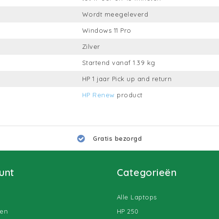
Wordt meegeleverd
Windows 11 Pro
Zilver
Startend vanaf 1.39 kg
HP 1 jaar Pick up and return
HP Renew
product
Gratis bezorgd
unt
Categorieën
Alle Laptops
gen
HP 250