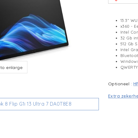
13.3" W
x360 - E
Intel Co
32 Gb i
512 Gb 
Intel Gr
Bluetoo
Windows
QWERTY 
 to enlarge
Optioneel :
H
Extra zekerh
8 Flip G1i 13 Ultra 7 DA0T8E8