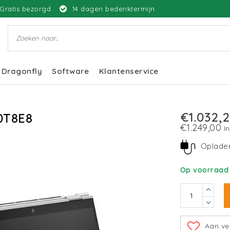
Gratis bezorgd
14 dagen bedenktermijn
Dragonfly
Software
Klantenservice
€1.032,
A0T8E8
€1.249,00
I
Oplade
Op voorraad 
Aan ve