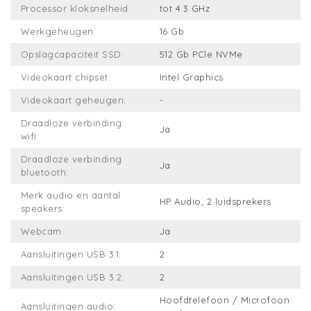
Processor kloksnelheid:
tot 4.3 GHz
Werkgeheugen:
16 Gb
Opslagcapaciteit SSD:
512 Gb PCle NVMe
Videokaart chipset:
Intel Graphics
Videokaart geheugen:
-
Draadloze verbinding
Ja
wifi:
Draadloze verbinding
Ja
bluetooth:
Merk audio en aantal
HP Audio, 2 luidsprekers
speakers:
Webcam:
Ja
Aansluitingen USB 3.1:
2
Aansluitingen USB 3.2:
2
Hoofdtelefoon / Microfoon
Aansluitingen audio: