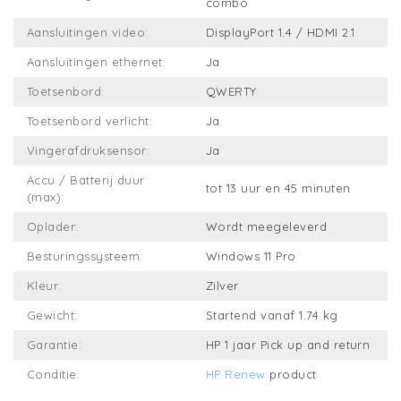
combo
Aansluitingen video:
DisplayPort 1.4 / HDMI 2.1
Aansluitingen ethernet:
Ja
Toetsenbord:
QWERTY
Toetsenbord verlicht:
Ja
Vingerafdruksensor:
Ja
Accu / Batterij duur
tot 13 uur en 45 minuten
(max):
Oplader:
Wordt meegeleverd
Besturingssysteem:
Windows 11 Pro
Kleur:
Zilver
Gewicht:
Startend vanaf 1.74 kg
Garantie:
HP 1 jaar Pick up and return
Conditie:
HP Renew
product