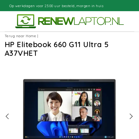
00 uur besteld, morgen in huis
Grati
Terug naar Home
|
HP Elitebook 660 G11 Ultra 5
A37VHET