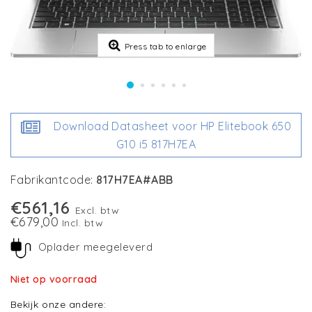
Press tab to enlarge
Download Datasheet voor HP Elitebook 650
G10 i5 817H7EA
Fabrikantcode:
817H7EA#ABB
€561,16
Excl. btw
€679,00
Incl. btw
Oplader meegeleverd
Niet op voorraad
Bekijk onze andere: