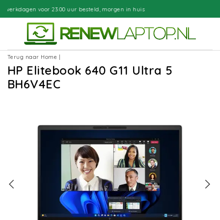
00 uur besteld, morgen in huis
Grati
Terug naar Home
|
HP Elitebook 640 G11 Ultra 5
BH6V4EC