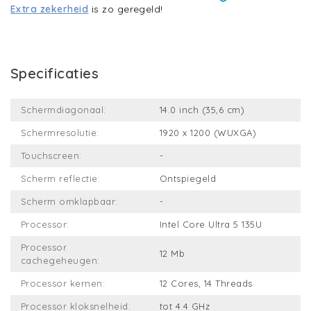
Extra zekerheid
is zo geregeld!
Specificaties
Schermdiagonaal:
14.0 inch (35,6 cm)
Schermresolutie:
1920 x 1200 (WUXGA)
Touchscreen:
-
Scherm reflectie:
Ontspiegeld
Scherm omklapbaar:
-
Processor:
Intel Core Ultra 5 135U
Processor
12 Mb
cachegeheugen:
Processor kernen:
12 Cores, 14 Threads
Processor kloksnelheid:
tot 4.4 GHz