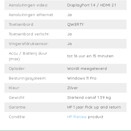
Aansluitingen video:
DisplayPort 1.4 / HDMI 2.1
Aansluitingen ethernet:
Ja
Toetsenbord:
QWERTY
Toetsenbord verlicht:
Ja
Vingerafdruksensor:
Ja
Accu / Batterij duur
tot 16 uur en 15 minuten
(max):
Oplader:
Wordt meegeleverd
Besturingssysteem:
Windows 11 Pro
Kleur:
Zilver
Gewicht:
Startend vanaf 1.39 kg
Garantie:
HP 1 jaar Pick up and return
Conditie:
HP Renew
product