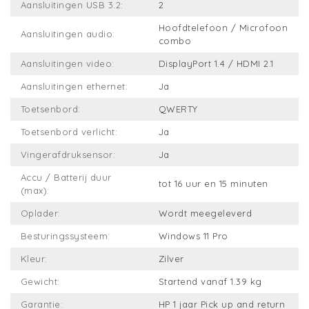
Aansluitingen USB 3.2:
2
Hoofdtelefoon / Microfoon
Aansluitingen audio:
combo
Aansluitingen video:
DisplayPort 1.4 / HDMI 2.1
Aansluitingen ethernet:
Ja
Toetsenbord:
QWERTY
Toetsenbord verlicht:
Ja
Vingerafdruksensor:
Ja
Accu / Batterij duur
tot 16 uur en 15 minuten
(max):
Oplader:
Wordt meegeleverd
Besturingssysteem:
Windows 11 Pro
Kleur:
Zilver
Gewicht:
Startend vanaf 1.39 kg
Garantie:
HP 1 jaar Pick up and return