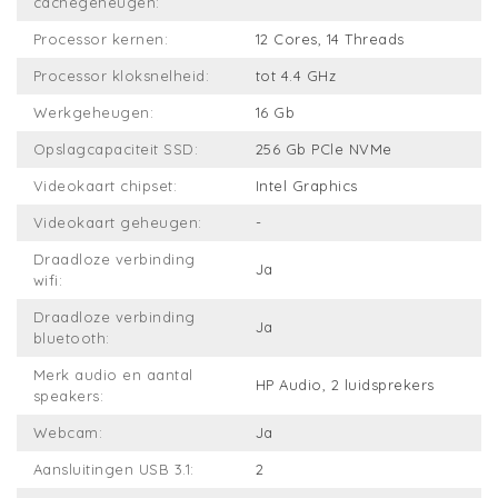
cachegeheugen:
Processor kernen:
12 Cores, 14 Threads
Processor kloksnelheid:
tot 4.4 GHz
Werkgeheugen:
16 Gb
Opslagcapaciteit SSD:
256 Gb PCle NVMe
Videokaart chipset:
Intel Graphics
Videokaart geheugen:
-
Draadloze verbinding
Ja
wifi:
Draadloze verbinding
Ja
bluetooth:
Merk audio en aantal
HP Audio, 2 luidsprekers
speakers:
Webcam:
Ja
Aansluitingen USB 3.1:
2