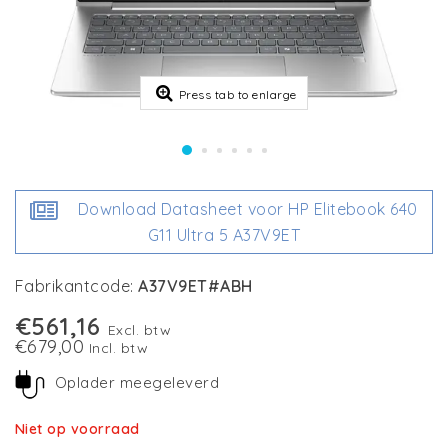
Press tab to enlarge
Download Datasheet voor HP Elitebook 640
G11 Ultra 5 A37V9ET
Fabrikantcode:
A37V9ET#ABH
€561,16
Excl. btw
€679,00
Incl. btw
Oplader meegeleverd
Niet op voorraad