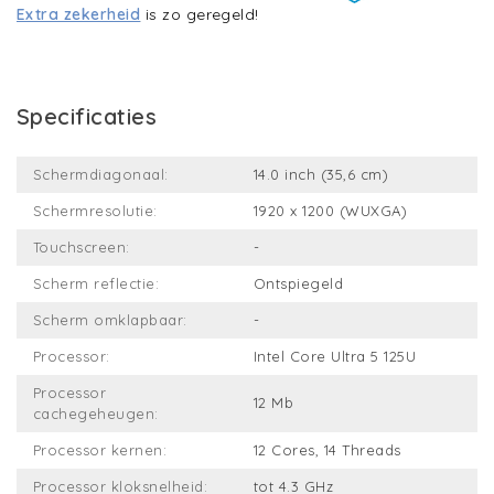
Extra zekerheid
is zo geregeld!
Specificaties
Schermdiagonaal:
14.0 inch (35,6 cm)
Schermresolutie:
1920 x 1200 (WUXGA)
Touchscreen:
-
Scherm reflectie:
Ontspiegeld
Scherm omklapbaar:
-
Processor:
Intel Core Ultra 5 125U
Processor
12 Mb
cachegeheugen:
Processor kernen:
12 Cores, 14 Threads
Processor kloksnelheid:
tot 4.3 GHz