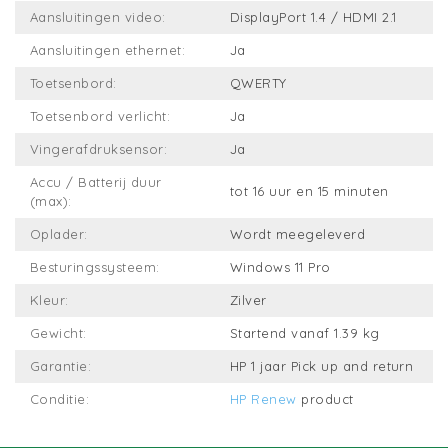
Aansluitingen video:
DisplayPort 1.4 / HDMI 2.1
Aansluitingen ethernet:
Ja
Toetsenbord:
QWERTY
Toetsenbord verlicht:
Ja
Vingerafdruksensor:
Ja
Accu / Batterij duur
tot 16 uur en 15 minuten
(max):
Oplader:
Wordt meegeleverd
Besturingssysteem:
Windows 11 Pro
Kleur:
Zilver
Gewicht:
Startend vanaf 1.39 kg
Garantie:
HP 1 jaar Pick up and return
Conditie:
HP Renew
product