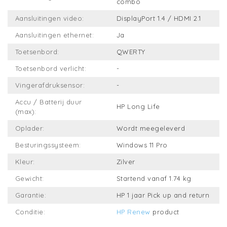
combo
Aansluitingen video:
DisplayPort 1.4 / HDMI 2.1
Aansluitingen ethernet:
Ja
Toetsenbord:
QWERTY
Toetsenbord verlicht:
-
Vingerafdruksensor:
-
Accu / Batterij duur
HP Long Life
(max):
Oplader:
Wordt meegeleverd
Besturingssysteem:
Windows 11 Pro
Kleur:
Zilver
Gewicht:
Startend vanaf 1.74 kg
Garantie:
HP 1 jaar Pick up and return
Conditie:
HP Renew
product