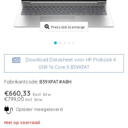
Press tab to enlarge
Download Datasheet voor HP Probook 4
G1iR 16 Core 5 B39XPAT
Fabrikantcode:
B39XPAT#ABH
€660,33
Excl. btw
€799,00
Incl. btw
Oplader meegeleverd
Niet op voorraad