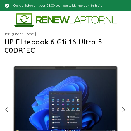
 23.00 uur besteld, morgen in huis
G
Terug naar Home
|
HP Elitebook 6 G1i 16 Ultra 5
C0DR1EC