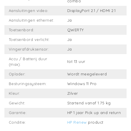
combo
Aansluitingen video:
DisplayPort 2.1 / HDMI 2.1
Aansluitingen ethernet:
Ja
Toetsenbord:
QWERTY
Toetsenbord verlicht:
Ja
Vingerafdruksensor:
Ja
Accu / Batterij duur
tot 13 uur
(max):
Oplader:
Wordt meegeleverd
Besturingssysteem:
Windows 11 Pro
Kleur:
Zilver
Gewicht:
Startend vanaf 1.75 kg
Garantie:
HP 1 jaar Pick up and return
Conditie:
HP Renew
product