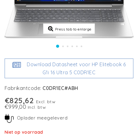
Press tab to enlarge
Download Datasheet voor HP Elitebook 6
G1i 16 Ultra 5 C0DR1EC
Fabrikantcode:
C0DR1EC#ABH
€825,62
Excl. btw
€999,00
Incl. btw
Oplader meegeleverd
Niet op voorraad