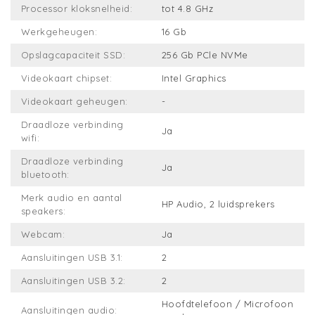
Processor kloksnelheid:
tot 4.8 GHz
Werkgeheugen:
16 Gb
Opslagcapaciteit SSD:
256 Gb PCle NVMe
Videokaart chipset:
Intel Graphics
Videokaart geheugen:
-
Draadloze verbinding
Ja
wifi:
Draadloze verbinding
Ja
bluetooth:
Merk audio en aantal
HP Audio, 2 luidsprekers
speakers:
Webcam:
Ja
Aansluitingen USB 3.1:
2
Aansluitingen USB 3.2:
2
Hoofdtelefoon / Microfoon
Aansluitingen audio: