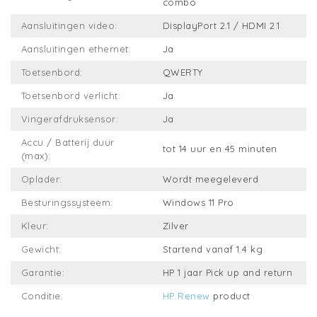
combo
Aansluitingen video:
DisplayPort 2.1 / HDMI 2.1
Aansluitingen ethernet:
Ja
Toetsenbord:
QWERTY
Toetsenbord verlicht:
Ja
Vingerafdruksensor:
Ja
Accu / Batterij duur
tot 14 uur en 45 minuten
(max):
Oplader:
Wordt meegeleverd
Besturingssysteem:
Windows 11 Pro
Kleur:
Zilver
Gewicht:
Startend vanaf 1.4 kg
Garantie:
HP 1 jaar Pick up and return
Conditie:
HP Renew
product