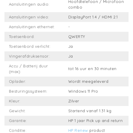
Hoofdtelefoon / Microfoon
Aansluitingen audio:
combo
Aansluitingen video:
DisplayPort 1.4 / HDMI 2.1
Aansluitingen ethernet:
-
Toetsenbord:
QWERTY
Toetsenbord verlicht:
Ja
Vingerafdruksensor:
Ja
Accu / Batterij duur
tot 16 uur en 30 minuten
(max):
Oplader:
Wordt meegeleverd
Besturingssysteem:
Windows 11 Pro
Kleur:
Zilver
Gewicht:
Startend vanaf 1.31 kg
Garantie:
HP 1 jaar Pick up and return
Conditie:
HP Renew
product