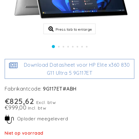
Press tab to enlarge
Download Datasheet voor HP Elite x360 830
G11 Ultra 5 9G117ET
Fabrikantcode:
9G117ET#ABH
€825,62
Excl. btw
€999,00
Incl. btw
Oplader meegeleverd
Niet op voorraad