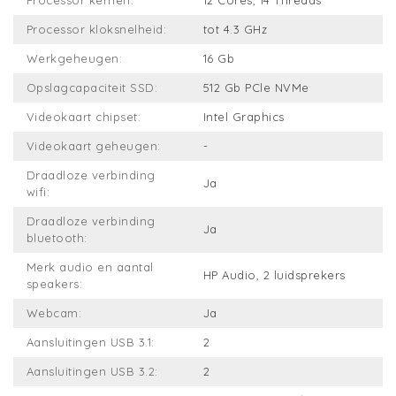
Processor kernen:
12 Cores, 14 Threads
Processor kloksnelheid:
tot 4.3 GHz
Werkgeheugen:
16 Gb
Opslagcapaciteit SSD:
512 Gb PCle NVMe
Videokaart chipset:
Intel Graphics
Videokaart geheugen:
-
Draadloze verbinding
Ja
wifi:
Draadloze verbinding
Ja
bluetooth:
Merk audio en aantal
HP Audio, 2 luidsprekers
speakers:
Webcam:
Ja
Aansluitingen USB 3.1:
2
Aansluitingen USB 3.2:
2