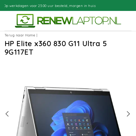
0 uur besteld, morgen in huis
Gratis
Terug naar Home
|
HP Elite x360 830 G11 Ultra 5
9G117ET