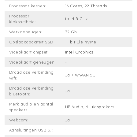
Processor kernen:
16 Cores, 22 Threads
Processor
tot 4.8 GHz
kloksnelheid:
Werkgeheugen:
32 Gb
Opslagcapaciteit SSD:
1 Tb PCle NVMe
Videokaart chipset:
Intel Graphics
Videokaart geheugen:
-
Draadloze verbinding
Ja + WWAN 5G
wifi:
Draadloze verbinding
Ja
bluetooth:
Merk audio en aantal
HP Audio, 4 luidsprekers
speakers:
Webcam:
Ja
Aansluitingen USB 3.1:
1