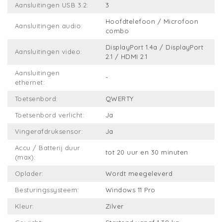
Aansluitingen USB 3.2:
3
Hoofdtelefoon / Microfoon
Aansluitingen audio:
combo
DisplayPort 1.4a / DisplayPort
Aansluitingen video:
2.1 / HDMI 2.1
Aansluitingen
-
ethernet:
Toetsenbord:
QWERTY
Toetsenbord verlicht:
Ja
Vingerafdruksensor:
Ja
Accu / Batterij duur
tot 20 uur en 30 minuten
(max):
Oplader:
Wordt meegeleverd
Besturingssysteem:
Windows 11 Pro
Kleur:
Zilver