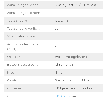
Aansluitingen video:
DisplayPort 1.4 / HDMI 2.0
Aansluitingen ethernet:
-
Toetsenbord:
QWERTY
Toetsenbord verlicht:
Ja
Vingerafdruksensor:
Ja
Accu / Batterij duur
-
(max):
Oplader:
Wordt meegeleverd
Besturingssysteem:
Chrome OS
Kleur:
Grijs
Gewicht:
Startend vanaf 1.27 kg
Garantie:
HP 1 jaar Pick up and return
Conditie:
HP Renew
product