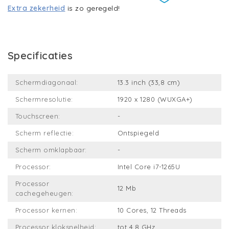
Extra zekerheid
is zo geregeld!
Specificaties
Schermdiagonaal:
13.3 inch (33,8 cm)
Schermresolutie:
1920 x 1280 (WUXGA+)
Touchscreen:
-
Scherm reflectie:
Ontspiegeld
Scherm omklapbaar:
-
Processor:
Intel Core i7-1265U
Processor
12 Mb
cachegeheugen:
Processor kernen:
10 Cores, 12 Threads
Processor kloksnelheid:
tot 4.8 GHz