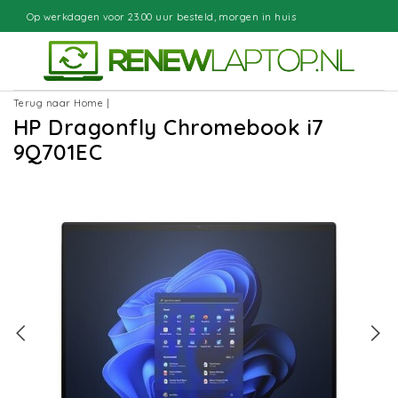
00 uur besteld, morgen in huis
Grati
Terug naar Home
|
HP Dragonfly Chromebook i7
9Q701EC