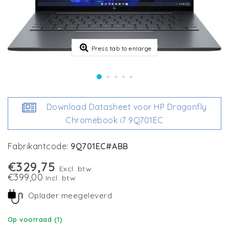
Press tab to enlarge
Download Datasheet voor HP Dragonfly
Chromebook i7 9Q701EC
Fabrikantcode:
9Q701EC#ABB
€329,75
Excl. btw
€399,00
Incl. btw
Oplader meegeleverd
Op voorraad (1)