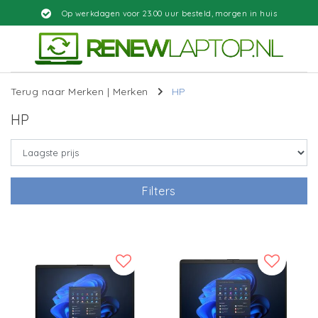
morgen in huis
Gratis bezorgd
Terug naar Merken
|
Merken
HP
HP
Filters