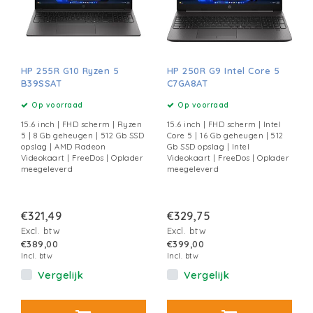
HP 255R G10 Ryzen 5
HP 250R G9 Intel Core 5
B39SSAT
C7GA8AT
Op voorraad
Op voorraad
15.6 inch | FHD scherm | Ryzen
15.6 inch | FHD scherm | Intel
5 | 8 Gb geheugen | 512 Gb SSD
Core 5 | 16 Gb geheugen | 512
opslag | AMD Radeon
Gb SSD opslag | Intel
Videokaart | FreeDos | Oplader
Videokaart | FreeDos | Oplader
meegeleverd
meegeleverd
€321,49
€329,75
Excl. btw
Excl. btw
€389,00
€399,00
Incl. btw
Incl. btw
Vergelijk
Vergelijk