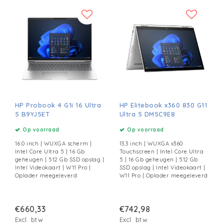
HP Probook 4 G1i 16 Ultra
HP Elitebook x360 830 G11
5 B9YJ5ET
Ultra 5 DM5C9E8
Op voorraad
Op voorraad
16.0 inch | WUXGA scherm |
13.3 inch | WUXGA x360
Intel Core Ultra 5 | 16 Gb
Touchscreen | Intel Core Ultra
geheugen | 512 Gb SSD opslag |
5 | 16 Gb geheugen | 512 Gb
Intel Videokaart | W11 Pro |
SSD opslag | Intel Videokaart |
Oplader meegeleverd
W11 Pro | Oplader meegeleverd
€660,33
€742,98
Excl. btw
Excl. btw