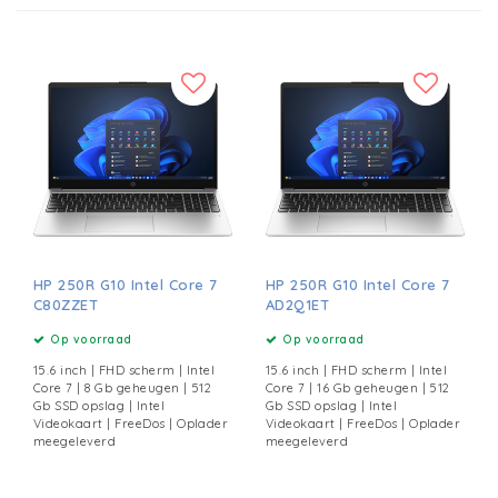
HP 250R G10 Intel Core 7
HP 250R G10 Intel Core 7
C80ZZET
AD2Q1ET
Op voorraad
Op voorraad
15.6 inch | FHD scherm | Intel
15.6 inch | FHD scherm | Intel
Core 7 | 8 Gb geheugen | 512
Core 7 | 16 Gb geheugen | 512
Gb SSD opslag | Intel
Gb SSD opslag | Intel
Videokaart | FreeDos | Oplader
Videokaart | FreeDos | Oplader
meegeleverd
meegeleverd