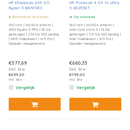
HP Elitebook 645 G11
HP Probook 4 G1i 16 Ultra
Ryzen 5 BN5F0EC
5 AD2R5ET
Binnenkort leverbaar
Op voorraad
14.0 inch | WUXGA scherm |
16.0 inch | WUXGA scherm |
AMD Ryzen 5 PRO | 32 Gb
Intel Core Ultra 5 | 16 Gb
geheugen | 256 Gb SSD opslag
geheugen | 512 Gb SSD opslag |
| AMD Videokaart | W11 Pro |
Intel Videokaart | W11 Pro |
Oplader meegeleverd
Oplader meegeleverd
€577,69
€660,33
Excl. btw
Excl. btw
€699,00
€799,00
Incl. btw
Incl. btw
Vergelijk
Vergelijk