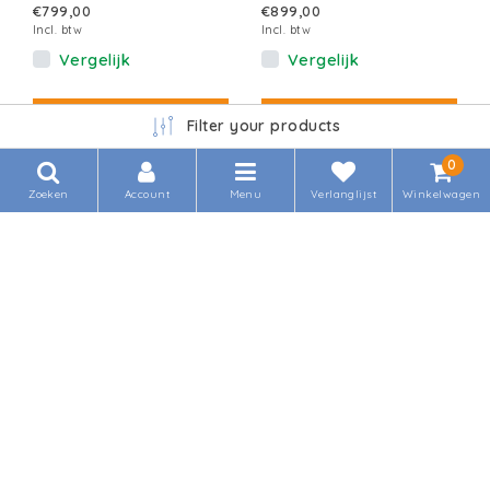
€799,00
€899,00
Incl. btw
Incl. btw
Vergelijk
Vergelijk
Filter your products
0
Zoeken
Account
Menu
Verlanglijst
Winkelwagen
HP Elitebook 6 G1i 14 Ultra
HP Elitebook 6 G1i 16 Ultra
5 AD3Q1ET
5 AD3Q4ET